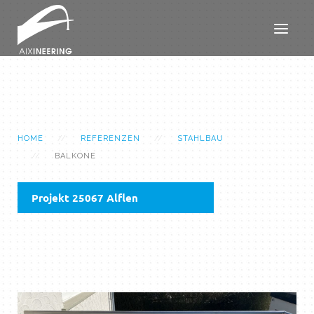
HOME
REFERENZEN
STAHLBAU
BALKONE
Projekt 25067 Alflen