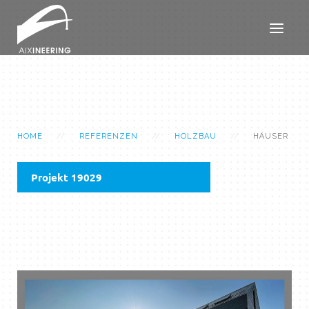
HOME
REFERENZEN
HOLZBAU
HÄUSER
Projekt 19029