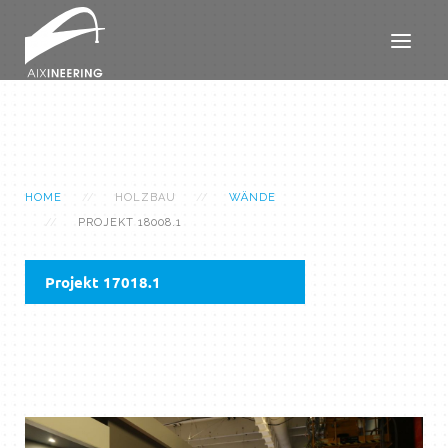
HOME
HOLZBAU
WÄNDE
PROJEKT 18008.1
Projekt 17018.1