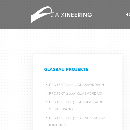
H
GLASBAU PROJEKTE
PROJEKT 22007 GLASVORDACH
PROJEKT 21009 GLASVORDACH
PROJEKT 20050 GLASFASSADE
GIEBELWAND
PROJEKT 20031.1 GLASFASSADE
INNENHOF