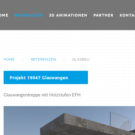
OME
REFERENZEN
3D ANIMATIONEN
PARTNER
KONTA
HOME
REFERENZEN
GLASBAU
Projekt 19047 Glaswangen
Glaswangentreppe mit Holzstufen EFH