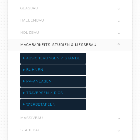
GLASBAU
HALLENBAU
HOLZBAU
MACHBARKEITS-STUDIEN & MESSEBAU
ABSICHERUNGEN / STÄNDE
BÜHNEN
PV-ANLAGEN
TRAVERSEN / RIGS
WERBETAFELN
MASSIVBAU
STAHLBAU