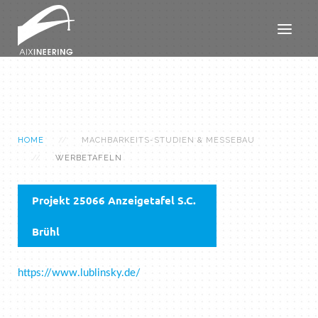
HOME
MACHBARKEITS-STUDIEN & MESSEBAU
WERBETAFELN
Projekt 25066 Anzeigetafel S.C.
Brühl
https://www.lublinsky.de/