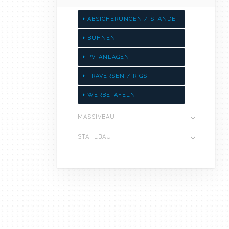
ABSICHERUNGEN / STÄNDE
BÜHNEN
PV-ANLAGEN
TRAVERSEN / RIGS
WERBETAFELN
MASSIVBAU
STAHLBAU