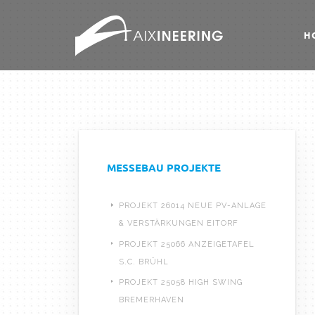
H
MESSEBAU PROJEKTE
PROJEKT 26014 NEUE PV-ANLAGE
& VERSTÄRKUNGEN EITORF
PROJEKT 25066 ANZEIGETAFEL
S.C. BRÜHL
PROJEKT 25058 HIGH SWING
BREMERHAVEN