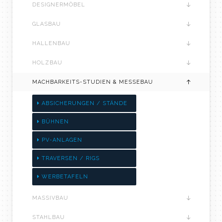
DESIGNERMÖBEL
GLASBAU
HALLENBAU
HOLZBAU
MACHBARKEITS-STUDIEN & MESSEBAU
ABSICHERUNGEN / STÄNDE
BÜHNEN
PV-ANLAGEN
TRAVERSEN / RIGS
WERBETAFELN
MASSIVBAU
STAHLBAU