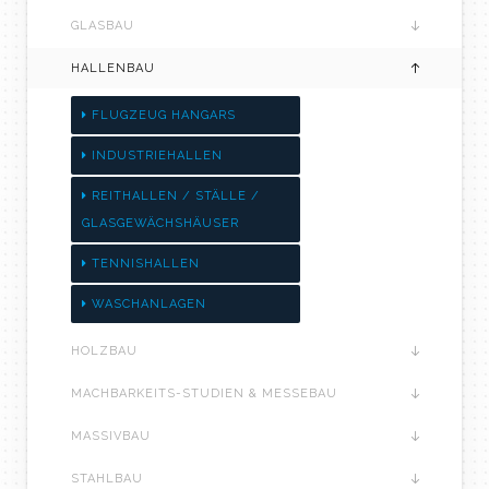
GLASBAU
HALLENBAU
FLUGZEUG HANGARS
INDUSTRIEHALLEN
REITHALLEN / STÄLLE /
GLASGEWÄCHSHÄUSER
TENNISHALLEN
WASCHANLAGEN
HOLZBAU
MACHBARKEITS-STUDIEN & MESSEBAU
MASSIVBAU
STAHLBAU