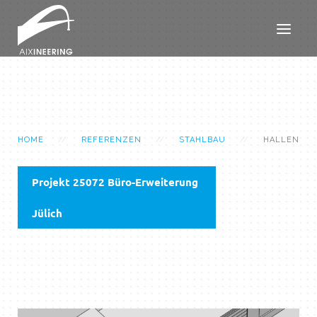
HOME
REFERENZEN
STAHLBAU
HALLEN
Projekt 25072 Büro-Erweiterung
Jülich