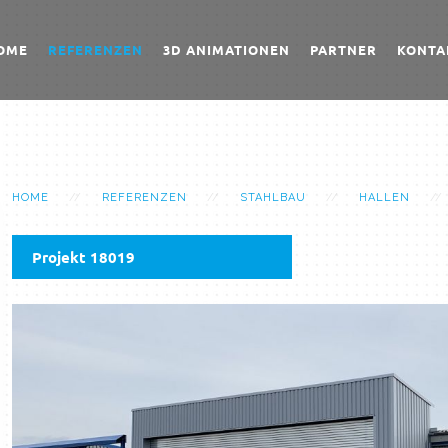
OME
REFERENZEN
3D ANIMATIONEN
PARTNER
KONTA
HOME
REFERENZEN
STAHLBAU
HALLEN
Projekt 18019