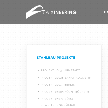
H
STAHLBAU PROJEKTE
PROJEKT 26030 ARNSTADT
PROJEKT 26028 SANKT AUGUSTIN
PROJEKT 26019 BERLIN
PROJEKT 26005 KÖLN-MÜLHEIM
PROJEKT 25072 BÜRO-
ERWEITERUNG JÜLICH