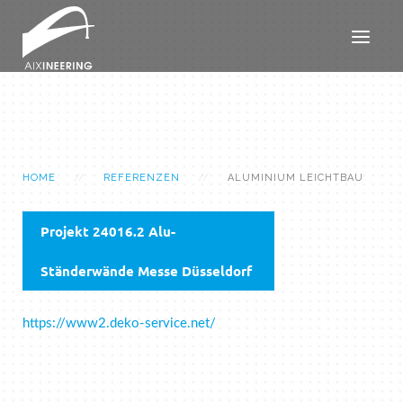
HOME
REFERENZEN
ALUMINIUM LEICHTBAU
Projekt 24016.2 Alu-
Ständerwände Messe Düsseldorf
https://www2.deko-service.net/