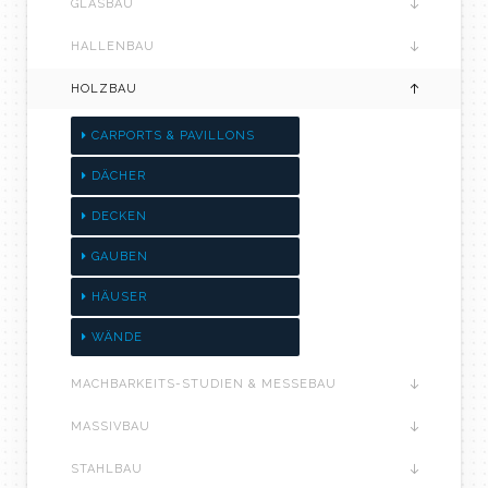
GLASBAU
HALLENBAU
HOLZBAU
CARPORTS & PAVILLONS
DÄCHER
DECKEN
GAUBEN
HÄUSER
WÄNDE
MACHBARKEITS-STUDIEN & MESSEBAU
MASSIVBAU
STAHLBAU