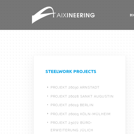
H
STEELWORK PROJECTS
PROJEKT 26030 ARNSTADT
PROJEKT 26028 SANKT AUGUSTIN
PROJEKT 26019 BERLIN
PROJEKT 26005 KÖLN-MÜLHEIM
PROJEKT 25072 BÜRO-
ERWEITERUNG JÜLICH