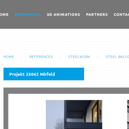
OME
REFERENCES
3D ANIMATIONS
PARTNERS
CONTA
HOME
REFERENCES
STEELWORK
STEEL BALC
Projekt 25062 Mirfeld