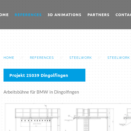
OME
REFERENCES
3D ANIMATIONS
PARTNERS
CONTA
HOME
REFERENCES
STEELWORK
STEELWORK
Projekt 25039 Dingolfingen
Arbeitsbühne für BMW in Dingolfingen