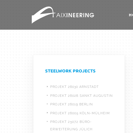
H
STEELWORK PROJECTS
PROJEKT 26030 ARNSTADT
PROJEKT 26028 SANKT AUGUSTIN
PROJEKT 26019 BERLIN
PROJEKT 26005 KÖLN-MÜLHEIM
PROJEKT 25072 BÜRO-
ERWEITERUNG JÜLICH