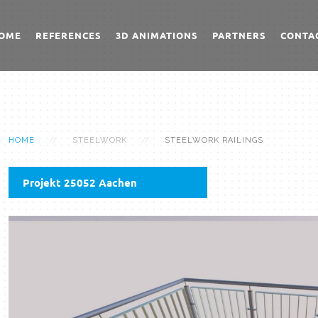
OME
REFERENCES
3D ANIMATIONS
PARTNERS
CONTA
HOME
STEELWORK
STEELWORK RAILINGS
Projekt 25052 Aachen