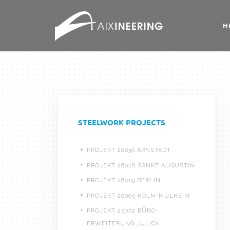
H
STEELWORK PROJECTS
PROJEKT 26030 ARNSTADT
PROJEKT 26028 SANKT AUGUSTIN
PROJEKT 26019 BERLIN
PROJEKT 26005 KÖLN-MÜLHEIM
PROJEKT 25072 BÜRO-
ERWEITERUNG JÜLICH