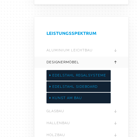
LEISTUNGSSPEKTRUM
ALUMINIUM LEICHTBAU
DESIGNERMÖBEL
EDELSTAHL REGALSYSTEME
EDELSTAHL SIDEBOARD
KUNST AM BAU
GLASBAU
HALLENBAU
HOLZBAU