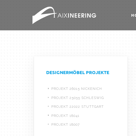
H
DESIGNERMÖBEL PROJEKTE
PROJEKT 26015 NICKENICH
PROJEKT 25055 SCHLESWIG
PROJEKT 22022 STUTTGART
PROJEKT 18041
PROJEKT 18007