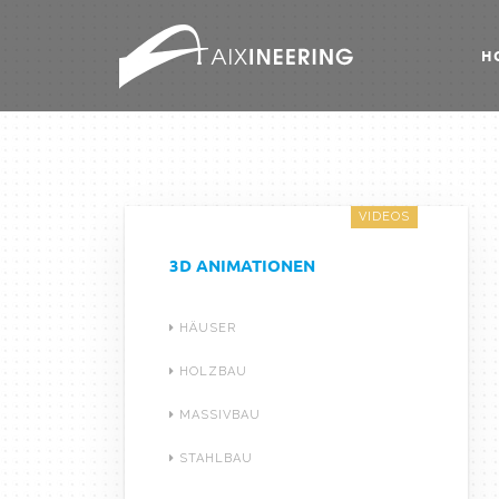
H
VIDEOS
3D ANIMATIONEN
HÄUSER
HOLZBAU
MASSIVBAU
STAHLBAU