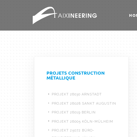
HO
PROJETS CONSTRUCTION
MÉTALLIQUE
PROJEKT 26030 ARNSTADT
PROJEKT 26028 SANKT AUGUSTIN
PROJEKT 26019 BERLIN
PROJEKT 26005 KÖLN-MÜLHEIM
PROJEKT 25072 BÜRO-